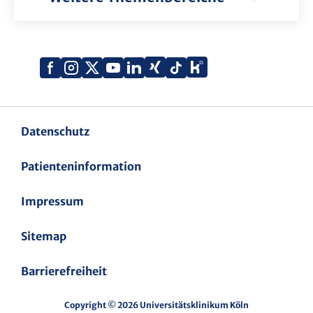
Xing
Kununu
Facebook
Instagram
X
YouTube
LinkedIn
Tiktok
(Twitter)
Datenschutz
Patienteninformation
Impressum
Sitemap
Barrierefreiheit
Copyright © 2026 Universitätsklinikum Köln