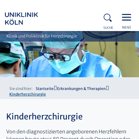
MENÜ
SUCHE
Klinik und Poliklinik für Herzchirurgie
Sie sind hier:
Startseite
Erkrankungen & Therapien
Kinderherzchirurgie
Kinderherzchirurgie
Von den diagnostizierten angeborenen Herzfehlern