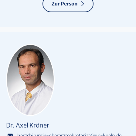
Zur Person
Dr. Axel Kröner
herzchirurgie-oberarztsekretariat
@
uk-koeln.de